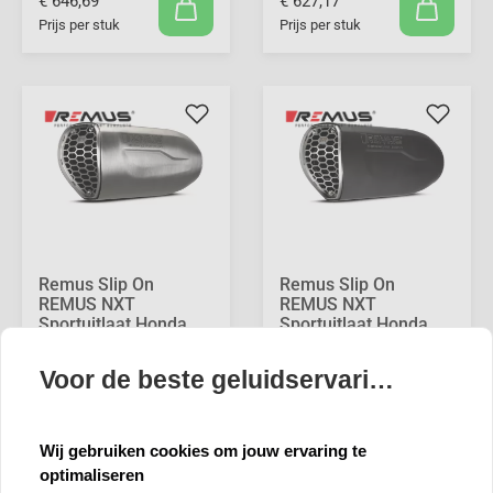
€ 646,69
€ 627,17
Prijs per stuk
Prijs per stuk
Remus Slip On
Remus Slip On
REMUS NXT
REMUS NXT
Sportuitlaat Honda
Sportuitlaat Honda
CB750 Hornet,
CB750 Hornet,
roestvrij staal mat,
roestvrij staal zwart,
Voor de beste geluidservaring 🍪
incl. ECE-
met uitneembare
typegoedkeuring
sound insert, GEEN
HONDA CB750 Hornet
ECE typegoedkeuring
2-cyinder, 4-stroke
HONDA CB750 Hornet
Wij gebruiken cookies om jouw ervaring te
67,5 kW 2023=>
2-cyinder, 4-stroke
optimaliseren
67,5 kW 2023=>