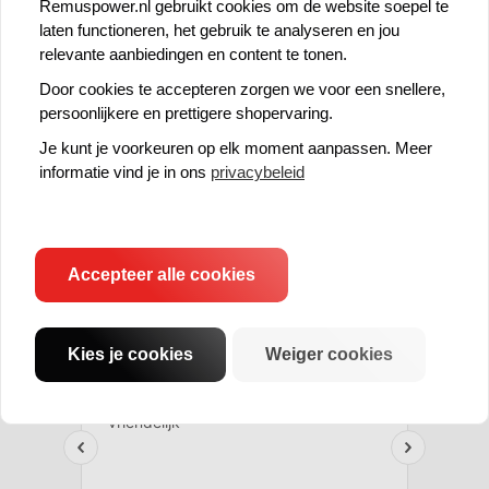
Remuspower.nl gebruikt cookies om de website soepel te
€ 627,17
€ 646,69
laten functioneren, het gebruik te analyseren en jou
Prijs per stuk
Prijs per stuk
relevante aanbiedingen en content te tonen.
Door cookies te accepteren zorgen we voor een snellere,
persoonlijkere en prettigere shopervaring.
Je kunt je voorkeuren op elk moment aanpassen. Meer
Veel uit fabrieksvoorraad leverbaar
informatie vind je in ons
privacybeleid
Vast contactpersoon
Accepteer alle cookies
Kies je cookies
Weiger cookies