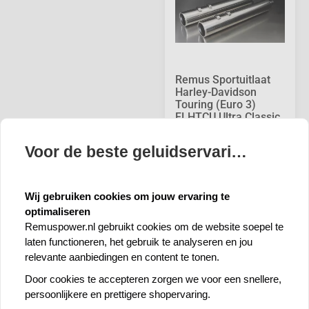
Remus Sportuitlaat
Harley-Davidson
Touring (Euro 3)
FLHTCU Ultra Classic
Electra Glide 09-13
Voor de beste geluidservaring 🍪
€ 1.822,80
Prijs per stuk
Wij gebruiken cookies om jouw ervaring te
optimaliseren
Remuspower.nl gebruikt cookies om de website soepel te
Veel uit fabrieksvoorraad leverbaar
laten functioneren, het gebruik te analyseren en jou
relevante aanbiedingen en content te tonen.
Door cookies te accepteren zorgen we voor een snellere,
Vast contactpersoon
persoonlijkere en prettigere shopervaring.