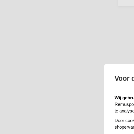
Voor 
Wij gebru
Remuspowe
te analys
Door cook
shopervar