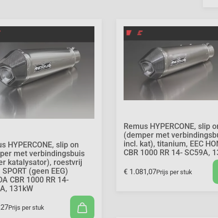
Remus HYPERCONE, slip o
(demper met verbindingsb
incl. kat), titanium, EEC H
s HYPERCONE, slip on
CBR 1000 RR 14- SC59A, 
per met verbindingsbuis
r katalysator), roestvrij
l, SPORT (geen EEG)
€ 1.081,07
Prijs per stuk
A CBR 1000 RR 14-
A, 131kW
,27
Prijs per stuk