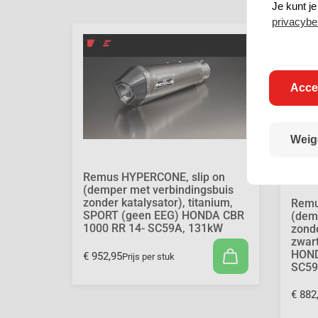
Je kunt j
privacybe
Acce
Weig
Remus HYPERCONE, slip on
(demper met verbindingsbuis
zonder katalysator), titanium,
Remu
SPORT (geen EEG) HONDA CBR
(dem
1000 RR 14- SC59A, 131kW
zonde
zwar
HOND
€ 952,95
Prijs per stuk
SC59
€ 882