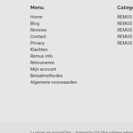
Menu
Categ
Home
REMUS v
Blog
REMUS v
Reviews
REMUS 
Contact
REMUS E
Privacy
REMUS 
Klachten
Remus info
Retourneren
Mijn account
Betaalmethodes
Algemene voorwaarden
* = prijzen zijn inclusief btw -
Powered by CCV Shop
software websh