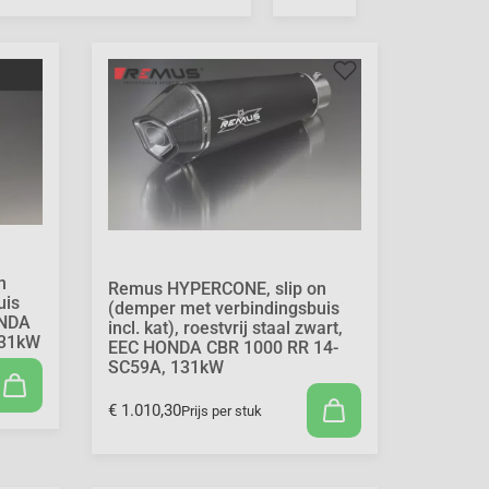
n
Remus HYPERCONE, slip on
uis
(demper met verbindingsbuis
ONDA
incl. kat), roestvrij staal zwart,
131kW
EEC HONDA CBR 1000 RR 14-
SC59A, 131kW
€ 1.010,30
Prijs per stuk