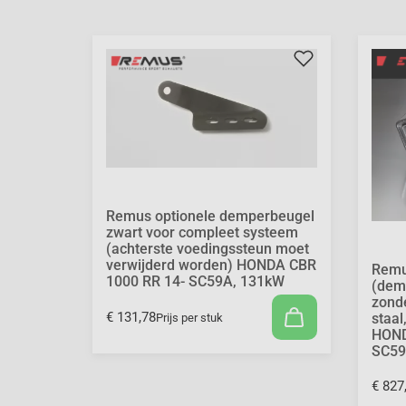
Remus optionele demperbeugel
zwart voor compleet systeem
(achterste voedingssteun moet
verwijderd worden) HONDA CBR
Remu
1000 RR 14- SC59A, 131kW
(dem
zonde
€ 131,78
staa
Prijs per stuk
HOND
SC59
€ 827