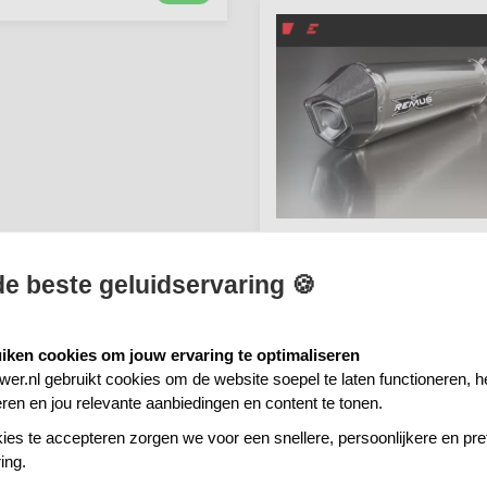
Remus HYPERCONE, slip o
de beste geluidservaring 🍪
(demper met verbindingsb
incl. kat), roestvrij staal, E
HONDA CBR 1000 RR 14-
SC59A, 131kW
iken cookies om jouw ervaring te optimaliseren
r.nl gebruikt cookies om de website soepel te laten functioneren, h
€ 955,39
Prijs per stuk
eren en jou relevante aanbiedingen en content te tonen.
ies te accepteren zorgen we voor een snellere, persoonlijkere en pret
ing.