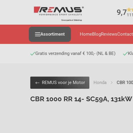
9,7
111
Assortiment
Home
Blog
Reviews
Contac
Gratis verzending vanaf € 100,- (NL & BE)
Kl
Honda
CBR 100
REMUS voor je Motor
CBR 1000 RR 14- SC59A, 131kW