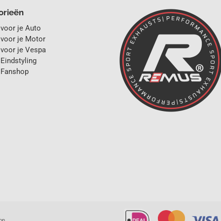
orieën
oor je Auto
oor je Motor
voor je Vespa
indstyling
Fanshop
op