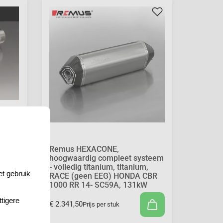
n
uis
EC
Remus HEXACONE,
hoogwaardig compleet systeem
- volledig titanium, titanium,
et gebruik
RACE (geen EEG) HONDA CBR
1000 RR 14- SC59A, 131kW
tigere
€ 2.341,50
Prijs per stuk