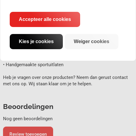
product krijg je een QR-code waarmee je de documenten
digitaal op kunt vragen. Remus geeft ook 3 jaar garantie op alle
producten en onderdelen.
Accepteer alle cookies
Waarom kiezen voor een Remus sportuitlaat?
• Diep agressief race-geluid
• RVS en een perfect gestraald oppervlak
Kies je cookies
Weiger cookies
• Meer vermogen en koppel door lage tegendruk
• Lichtgewicht uitlaat-onderdelen en dempers
• Perfecte pasvorm en vorm
• Handgemaakte sportuitlaten
Heb je vragen over onze producten? Neem dan gerust contact
met ons op. Wij staan klaar om je te helpen.
Beoordelingen
Nog geen beoordelingen
Review toevoegen