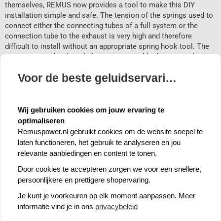
themselves, REMUS now provides a tool to make this DIY
installation simple and safe. The tension of the springs used to
connect either the connecting tubes of a full system or the
connection tube to the exhaust is very high and therefore
difficult to install without an appropriate spring hook tool. The
REMUS spring hook tool eliminates possible damage and injury
when using other types of tools to install the springs. Every
Voor de beste geluidservaring 🍪
REMUS spring hook tool comes with the “Born to race and built
to win-Lanyard”.
Remus: World leader in sportexhausts - Bestel nu!
Wij gebruiken cookies om jouw ervaring te
Remus staat bekend om de hoogwaardige kwaliteit van haar
optimaliseren
sportuitlaten, die zijn vervaardigd uit RVS. Bij elke combinatie
Remuspower.nl gebruikt cookies om de website soepel te
van onderdelen garandeert Remus een diep en sportief geluid,
laten functioneren, het gebruik te analyseren en jou
dat de perfecte uitlaatervaring biedt. Handgemaakt in
relevante aanbiedingen en content te tonen.
Oostenrijk, bieden de Remus sportuitlaten een gestraald
Door cookies te accepteren zorgen we voor een snellere,
oppervlak, lichtgewicht constructie, perfecte pasvorm en minder
persoonlijkere en prettigere shopervaring.
tegendruk, waardoor er meer vermogen en koppel vrijkomt.
Je kunt je voorkeuren op elk moment aanpassen. Meer
Met Remus E-gekeurde uitlaten kun je zonder zorgen op de
informatie vind je in ons
privacybeleid
openbare weg rijden. Bij elke bestelling van een E-gekeurd