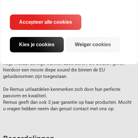
Accepteer alle cookies
Remus sportuitlaten, top kwaliteit uit Oostenrijk. Remus
sportuitlaten zijn gemaakt van RVS en zijn, tenzij anders
vermeld in de productomschrijving, voorzien van E-keur. Alle
dempers zijn gebouwd volgens het absorbtie principe, dit houdt
Kies je cookies
Weiger cookies
in dat alle dempers zijn voorzien van een geperforeerde buis
met daar omheen demping materiaal en een demperhuis die de
hoge metaal achtige klanken absorberen. De uitlaten geven
hierdoor een mooie diepe sound die binnen de EU
geluidsnormen zijn toegestaan.
De Remus uitlaatdelen kenmerken zich door hun perfecte
pasvorm en kwaliteit.
Remus geeft dan ook 3 jaar garantie op haar producten. Mocht
u vragen hebben neem dan gerust contact met ons op.