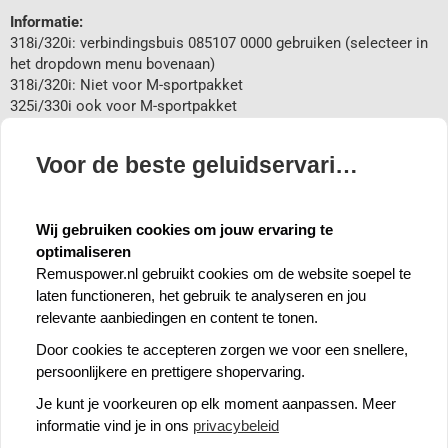
Informatie:
318i/320i: verbindingsbuis 085107 0000 gebruiken (selecteer in
het dropdown menu bovenaan)
318i/320i: Niet voor M-sportpakket
325i/330i ook voor M-sportpakket
325i: model met Ø65mm aansluiting
Voor de beste geluidservaring 🍪
Remus eindstyling:
Deze Remus einddemper wordt geleverd zonder eindstyling.
Zie hieronder de bijbehorende eindstyling en selecteer deze in
Wij gebruiken cookies om jouw ervaring te
het dropdown menu bovenaan:
optimaliseren
0008 84CR: 2x Ø 84 mm Street Race
Remuspower.nl gebruikt cookies om de website soepel te
laten functioneren, het gebruik te analyseren en jou
relevante aanbiedingen en content te tonen.
Door cookies te accepteren zorgen we voor een snellere,
persoonlijkere en prettigere shopervaring.
Je kunt je voorkeuren op elk moment aanpassen. Meer
informatie vind je in ons
privacybeleid