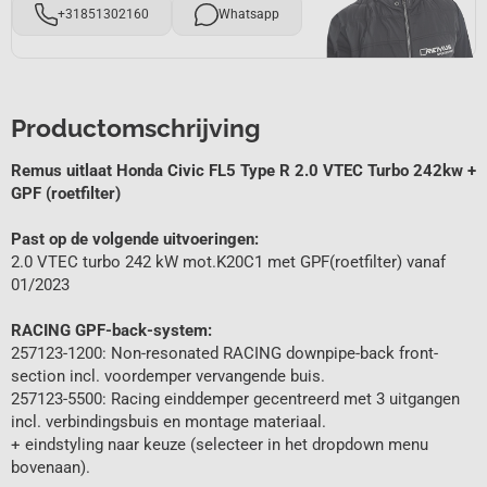
+31851302160
Whatsapp
Productomschrijving
Remus uitlaat Honda Civic FL5 Type R 2.0 VTEC Turbo 242kw +
GPF (roetfilter)
Past op de volgende uitvoeringen:
2.0 VTEC turbo 242 kW mot.K20C1 met GPF(roetfilter) vanaf
01/2023
RACING GPF-back-system:
257123-1200: Non-resonated RACING downpipe-back front-
section incl. voordemper vervangende buis.
257123-5500: Racing einddemper gecentreerd met 3 uitgangen
incl. verbindingsbuis en montage materiaal.
+ eindstyling naar keuze (selecteer in het dropdown menu
bovenaan).